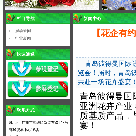
栏目导航
新闻中心
【花企有约
展会新闻
行业新闻
快速通道
青岛彼得曼国际
览会！届时，青岛
共赴一场花卉盛宴
青岛彼得曼国
亚洲花卉产业
联系方式
质基质产品，
地 址：广州市海珠区新港东路148号
宴！
环球贸易中心18楼